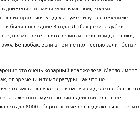
 в движение, и смачивались маслом, втулки
 на них приложить одну и туже силу то с течениме
рой были последние 3 года. Любая резина дубеет,
оре, посмотрите на его резинки стекл или дворники,
руху. Бензобак, если в нем не полностью залит бензин
парение это очень коварный враг железа. Масло имеет
ак, от времени и температуры. Так что не
вы что машина на которой на самом деле пробег всего
 в гараже (потому что хозяйн действительно ее
жарить до 8000 оборотов, и через неделю вы встретит