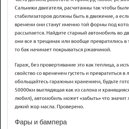
Сальники двигателя, расчитанны так чтобы были
стабилизаторов должны быть в движение, а если
времени они станут именно той формы под кото
рассыпается. Найдите старный автомобиль во дв
они все в трещинах или вообще превратились в т
то бак начинает покрываться ржавчиной.
Гараж, без провертивание это как теплица, а ис
свойство со временем густеть и превратиться в л
обольщайтесь гаражным хранением, будьте гото
50000км выглядящая как из салона и хранящияся
любил), автомобиль может «забыть» что значит 
дикий жор масла. Проверено.
Фары и бампера