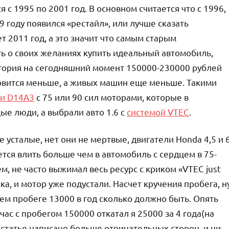
 с 1995 по 2001 год. В основном считается что с 1996,
9 году появился «рестайл», или лучше сказать
т 2011 год, а это значит что самым старым
ть о своих желаниях купить идеальный автомобиль,
тегория на сегодняшний момент 150000-230000 рублей
овится меньше, а живых машин еще меньше. Такими
 и D14A3
с 75 или 90 сил моторами, которые в
е люди, а выбрали авто 1.6 с
системой VTEC
.
е усталые, нет они не мертвые, двигатели Honda 4,5 и 
тся влить больше чем в автомобиль с сердцем в 75-
м, не часто выжимал весь ресурс с криком «VTEC just
ска, и мотор уже подустали. Насчет кручения пробега, н
ем пробеге 13000 в год сколько должно быть. Опять
ас с пробегом 150000 откатал я 25000 за 4 года(на
в статье написано больше отрицательных сторон, и ни