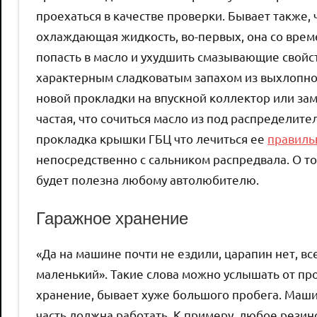
проехаться в качестве проверки. Бывает также,
охлаждающая жидкость, во-первых, она со врем
попасть в масло и ухудшить смазывающие свойств
характерным сладковатым запахом из выхлопной
новой прокладки на впускной коллектор или за
частая, что сочиться масло из под распределите
прокладка крышки ГБЦ что лечиться ее
правиль
непосредственно с сальником распредвала. О то
будет полезна любому автолюбителю.
Гаражное хранение
«Да на машине почти не ездили, царапин нет, все
маленький». Такие слова можно услышать от про
хранение, бывает хуже большого пробега. Машин
часть должна работать. К примеру, любое резин