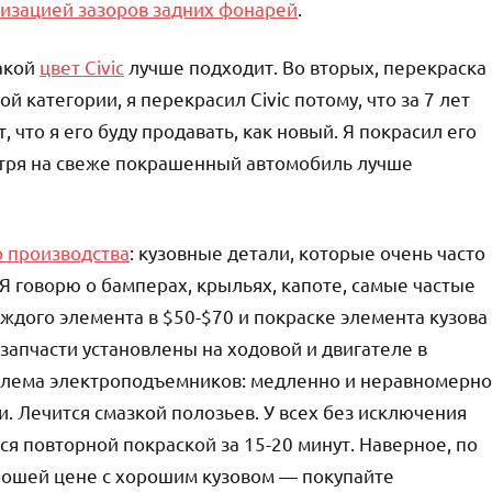
изацией зазоров задних фонарей
.
какой
цвет Civic
лучше подходит. Во вторых, перекраска
й категории, я перекрасил Civic потому, что за 7 лет
, что я его буду продавать, как новый. Я покрасил его
смотря на свеже покрашенный автомобиль лучше
 производства
: кузовные детали, которые очень часто
. Я говорю о бамперах, крыльях, капоте, самые частые
аждого элемента в $50-$70 и покраске элемента кузова
запчасти установлены на ходовой и двигателе в
облема электроподъемников: медленно и неравномерно
. Лечится смазкой полозьев. У всех без исключения
ся повторной покраской за 15-20 минут. Наверное, по
хорошей цене с хорошим кузовом — покупайте