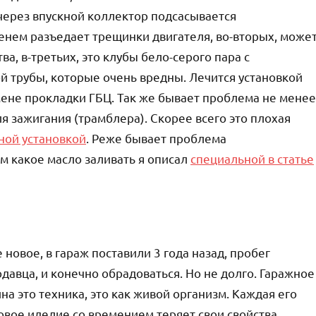
 через впускной коллектор подсасывается
енем разъедает трещинки двигателя, во-вторых, може
а, в-третьих, это клубы бело-серого пара с
 трубы, которые очень вредны. Лечится установкой
мене прокладки ГБЦ. Так же бывает проблема не менее
ля зажигания (трамблера). Скорее всего это плохая
ной установкой
. Реже бывает проблема
м какое масло заливать я описал
специальной в статье
 новое, в гараж поставили 3 года назад, пробег
давца, и конечно обрадоваться. Но не долго. Гаражное
а это техника, это как живой организм. Каждая его
овое иделие со времением теряет свои свойства.