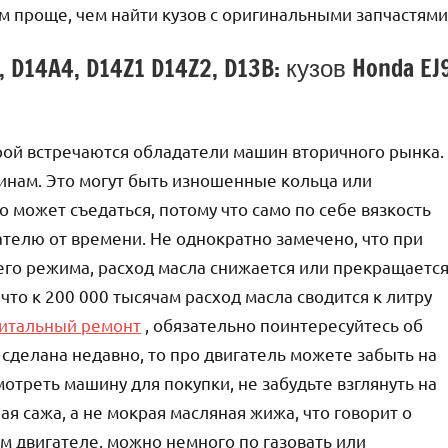
ем проще, чем найти кузов с оригинальными запчастями
14A4, D14Z1 D14Z2, D13B: кузов Honda EJ
рой встречаются обладатели машин вторичного рынка.
инам. Это могут быть изношенные кольца или
может съедаться, потому что само по себе вязкость
ателю от времени. Не однократно замечено, что при
его режима, расход масла снижается или прекращается
 что к 200 000 тысячам расход масла сводится к литру
итальный ремонт
, обязательно поинтересуйтесь об
а сделана недавно, то про двигатель можете забыть на
отреть машину для покупки, не забудьте взглянуть на
ая сажа, а не мокрая масляная жижа, что говорит о
м двигателе, можно немного по газовать или