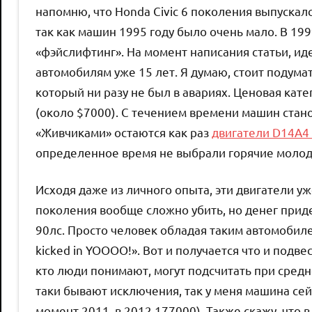
напомню, что Honda Civic 6 поколения выпускался
так как машин 1995 году было очень мало. В 199
«фэйслифтинг». На момент написания статьи, иде
автомобилям уже 15 лет. Я думаю, стоит подума
который ни разу не был в авариях. Ценовая ка
(около $7000). С течением времени машин стан
«Живчиками» остаются как раз
двигатели D14A4
определенное время не выбрали горячие молоды
Исходя даже из личного опыта, эти двигатели уж
поколения вообще сложно убить, но денег приде
90лс. Просто человек обладая таким автомобиле
kicked in YOOOO!». Вот и получается что и подве
кто люди понимают, могут подсчитать при средн
таки бывают исключения, так у меня машина сейч
момент 2011, в 2012 177000). Также скажу, что 