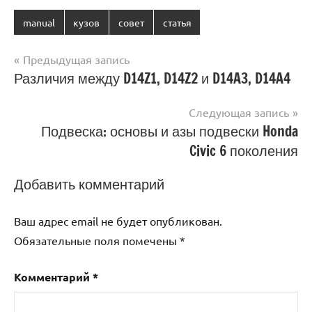
manual
кузов
совет
статья
Навигация
Предыдущая запись
Различия между D14Z1, D14Z2 и D14A3, D14A4
по
записям
Следующая запись
Подвеска: основы и азы подвески Honda
Civic 6 поколения
Добавить комментарий
Ваш адрес email не будет опубликован.
Обязательные поля помечены
*
Комментарий
*