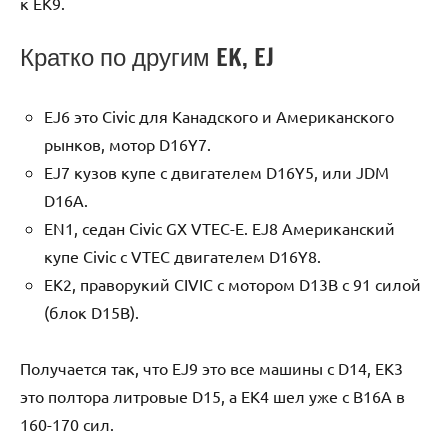
к EK9.
Кратко по другим EK, EJ
EJ6 это Civic для Канадского и Американского
рынков, мотор D16Y7.
EJ7 кузов купе с двигателем D16Y5, или JDM
D16A.
EN1, седан Civic GX VTEC-E. EJ8 Американский
купе Civic с VTEC двигателем D16Y8.
EK2, праворукий CIVIC с мотором D13B с 91 силой
(блок D15B).
Получается так, что EJ9 это все машины с D14, EK3
это полтора литровые D15, а EK4 шел уже с B16A в
160-170 сил.