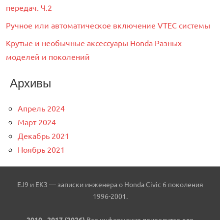
передач. Ч.2
Ручное или автоматическое включение VTEC системы
Крутые и необычные аксессуары Honda Разных
моделей и поколений
Архивы
Апрель 2024
Март 2024
Декабрь 2021
Ноябрь 2021
EJ9 и EK3 — записки инженера о Honda Civic 6 поколения
1996-2001.
2010 –2017 (2026)
Вся информация приводится для