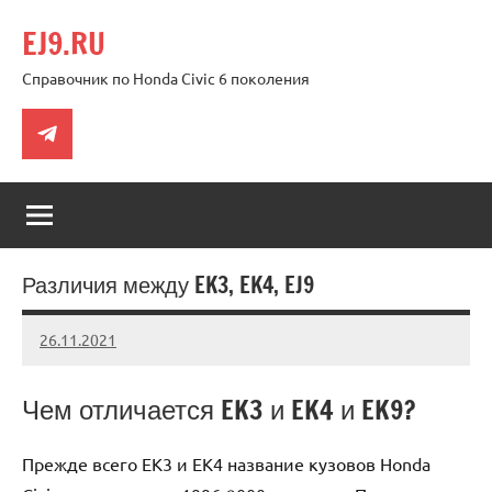
Перейти
EJ9.RU
к
содержимому
Справочник по Honda Civic 6 поколения
Telegram
Различия между EK3, EK4, EJ9
26.11.2021
Crew
Нет
комментариев
Чем отличается EK3 и EK4 и EK9?
Прежде всего EK3 и EK4 название кузовов Honda