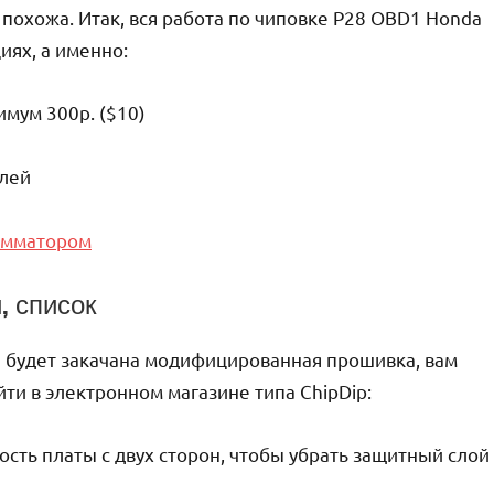
 похожа. Итак, вся работа по чиповке P28 OBD1 Honda
иях, а именно:
имум 300р. ($10)
алей
амматором
, список
а будет закачана модифицированная прошивка, вам
и в электронном магазине типа ChipDip:
ость платы с двух сторон, чтобы убрать защитный слой