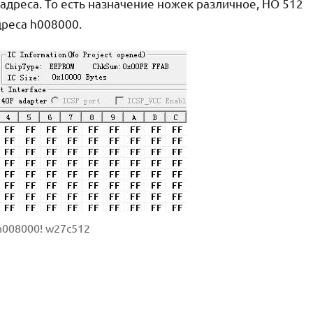
а адреса. То есть назначение ножек различное, НО 512
дреса h008000.
h008000! w27c512