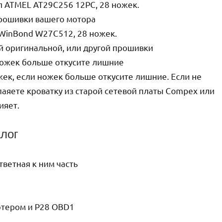
ал ATMEL AT29C256 12PC, 28 ножек.
прошивки вашего мотора
 WinBond W27C512, 28 ножек.
й оригинальной, или другой прошивки
 ножек больше откусите лишние
жек, если ножек больше откусите лишние. Если не
аяете кроватку из старой сетевой платы Compex или
ияет.
алог
тветная к ним часть
ютером и P28 OBD1