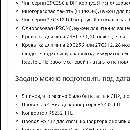
Чип серии 29C256 в DIP-корпус. Я использов
Многоразовая память (EEPROM), нужен для 
Чип серии 27C512 DIP-корпус. Я использовал
Одноразовая (PROM), нужен для чтения ваше
Кроватка для чипа 74HC373, 20 ножек, если
Кроватка для чипа 29C256 или 27C512, 28 но
найдете подходящую кроватку, аккуратно вып
RealTek. На работу сетевой платы это не повл
Заодно можно подготовить под дат
5 пинов, что можно было бы впаять в CN2, и о
Провод из 4 жил до конвертора RS232-TTL
Конвертор RS232-TTL
Провод RS232 для связи конвертора с компь
Компьютер или ноутбук с COM портом