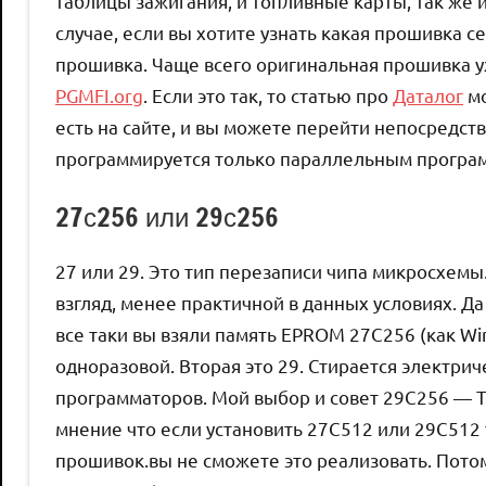
таблицы зажигания, и топливные карты, так же и
случае, если вы хотите узнать какая прошивка се
прошивка. Чаще всего оригинальная прошивка уж
PGMFI.org
. Если это так, то статью про
Даталог
мо
есть на сайте, и вы можете перейти непосредст
программируется только параллельным програ
27с256 или 29с256
27 или 29. Это тип перезаписи чипа микросхемы
взгляд, менее практичной в данных условиях. Да
все таки вы взяли память EPROM 27C256 (как W
одноразовой. Вторая это 29. Стирается электр
программаторов. Мой выбор и совет 29C256 — Т
мнение что если установить 27С512 или 29C512 
прошивок.вы не сможете это реализовать. Потом