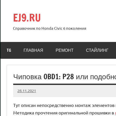
Перейти
к
EJ9.RU
содержимому
Справочник по Honda Civic 6 поколения
TG
ГЛАВНАЯ
РЕМОНТ
СТАЙЛИНГ
Чиповка OBD1: P28 или подобно
28.11.2021
Crew
Нет
комментариев
Тут описан непосредственно монтаж элементов и 
Методика прочтения оригинальной прошивки в