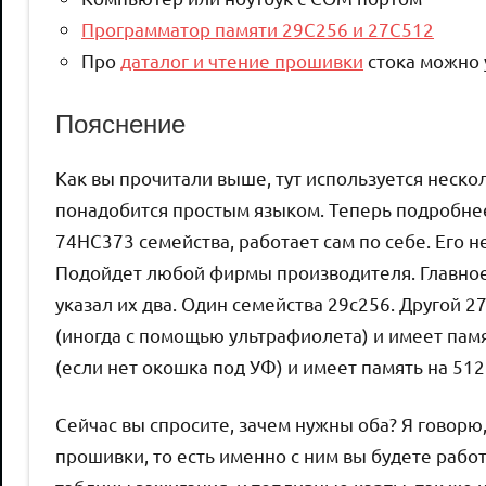
Программатор памяти 29C256 и 27C512
Про
даталог и чтение прошивки
стока можно 
Пояснение
Как вы прочитали выше, тут используется нескол
понадобится простым языком. Теперь подробнее. 
74HC373 семейства, работает сам по себе. Его н
Подойдет любой фирмы производителя. Главное э
указал их два. Один семейства 29c256. Другой 
(иногда с помощью ультрафиолета) и имеет памя
(если нет окошка под УФ) и имеет память на 512
Сейчас вы спросите, зачем нужны оба? Я говор
прошивки, то есть именно с ним вы будете рабо