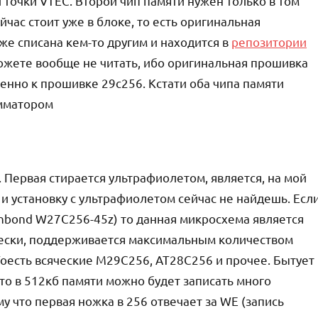
 точки VTEC. Второй чип памяти нужен только в том
йчас стоит уже в блоке, то есть оригинальная
е списана кем-то другим и находится в
репозитории
жете вообще не читать, ибо оригинальная прошивка
венно к прошивке 29c256. Кстати оба чипа памяти
мматором
. Первая стирается ультрафиолетом, является, на мой
 и установку с ультрафиолетом сейчас не найдешь. Есл
inbond W27C256-45z) то данная микросхема является
ически, поддерживается максимальным количеством
оесть всяческие M29C256, AT28C256 и прочее. Бытует
то в 512кб памяти можно будет записать много
у что первая ножка в 256 отвечает за WE (запись