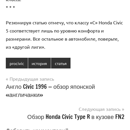
* * *
Резюмируя статью отмечу, что классу «C» Honda Civic
5 соответствует лишь по уровню комфорта и
размерами. Все остальное в автомобиле, поверьте,
из «другой лиги».
procivic
история
статья
Навигация
Предыдущая запись
Англо Civic 1996 — обзор японской
по
«англичанки»
записям
Следующая запись
Обзор Honda Civic Type R в кузове FN2