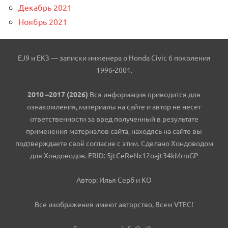
Декабрь 2021
Ноябрь 2021
EJ9 и EK3 — записки инженера о Honda Civic 6 поколения
1996-2001.
2010 –2017 (2026)
Вся информация приводится для
ознакомления, материалы на сайте и автор не несет
ответственности за вред полученный в результате
применения материалов сайта, находясь на сайте вы
подтверждаете своё согласие с этим. Сделано Хондоводом
для Хондоводов. ERID: 5jtCeReNx12oajt34kMrmGP
Автор: Илья Серб и КО
Все изображения имеют авторство, Всем VTEC!