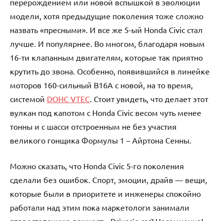
перерождением или новой вспышкой в эволюции
модели, хотя предыдущие поколения тоже сложно
назвать «пресными». И все же 5-ый Honda Civic стал
лучше. И популярнее. Во многом, благодаря новым
16-ти клапанным двигателям, которые так приятно
крутить до звона. Особенно, появившийся в линейке
моторов 160-сильный B16A c новой, на то время,
системой
DOHC VTEC
. Стоит увидеть, что делает этот
вулкан под капотом с Honda Civic весом чуть менее
тонны и с шасси отстроенным не без участия
великого гонщика Формулы 1 – Айртона Сенны.
Можно сказать, что Honda Civic 5-го поколения
сделали без ошибок. Спорт, эмоции, драйв — вещи,
которые были в приоритете и инженеры спокойно
работали над этим пока маркетологи занимали
второстепенную важность. Driver`s car? Несомненно!