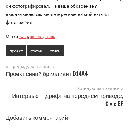
он фотографировал. На ваше обозрение я
выкладываю самые интересные на мой взгляд
фотографии.
Метки
swap
,
проект
,
стиль
проект
статья
стиль
Навигация
Предыдущая запись
Проект синий бриллиант D14A4
по
записям
Следующая запись
Интервью — дрифт на переднем приводе,
Civic EF
Добавить комментарий