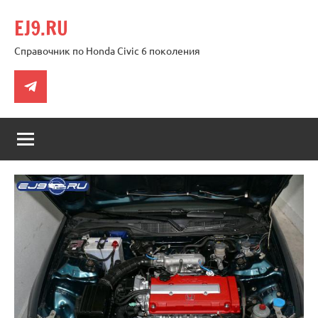
Перейти
EJ9.RU
к
содержимому
Справочник по Honda Civic 6 поколения
Telegram