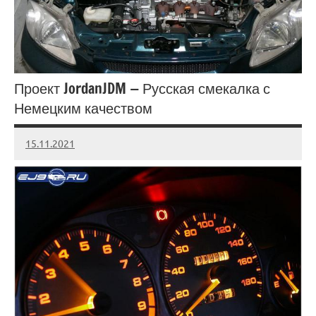
Проект JordanJDM — Русская смекалка с
Немецким качеством
15.11.2021
Crew
Нет
комментариев