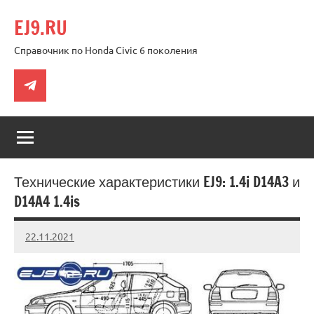
Перейти
EJ9.RU
к
содержимому
Справочник по Honda Civic 6 поколения
Telegram
Технические характеристики EJ9: 1.4i D14A3 и
D14A4 1.4is
22.11.2021
Crew
Нет
комментариев