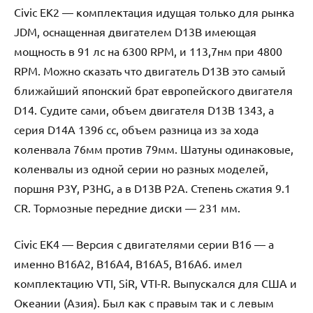
Civic EK2 — комплектация идущая только для рынка
JDM, оснащенная двигателем D13B имеющая
мощность в 91 лс на 6300 RPM, и 113,7нм при 4800
RPM. Можно сказать что двигатель D13B это самый
ближайший японский брат европейского двигателя
D14. Судите сами, объем двигателя D13B 1343, а
серия D14A 1396 cc, объем разница из за хода
коленвала 76мм против 79мм. Шатуны одинаковые,
коленвалы из одной серии но разных моделей,
поршня P3Y, P3HG, а в D13B P2A. Степень сжатия 9.1
CR. Тормозные передние диски — 231 мм.
Civic EK4 — Версия с двигателями серии B16 — а
именно B16A2, B16A4, B16A5, B16A6. имел
комплектацию VTI, SiR, VTI-R. Выпускался для США и
Океании (Азия). Был как с правым так и с левым