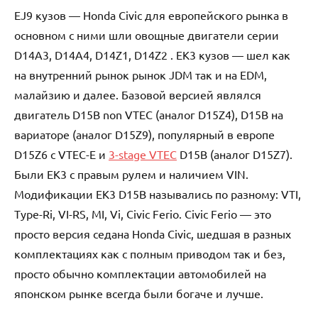
EJ9 кузов — Honda Civic для европейского рынка в
основном с ними шли овощные двигатели серии
D14A3, D14A4, D14Z1, D14Z2 . EK3 кузов — шел как
на внутренний рынок рынок JDM так и на EDM,
малайзию и далее. Базовой версией являлся
двигатель D15B non VTEC (аналог D15Z4), D15B на
вариаторе (аналог D15Z9), популярный в европе
D15Z6 с VTEC-E и
3-stage VTEC
D15B (аналог D15Z7).
Были EK3 с правым рулем и наличием VIN.
Модификации EK3 D15B назывались по разному: VTI,
Type-Ri, VI-RS, MI, Vi, Civic Ferio. Civic Ferio — это
просто версия седана Honda Civic, шедшая в разных
комплектациях как с полным приводом так и без,
просто обычно комплектации автомобилей на
японском рынке всегда были богаче и лучше.