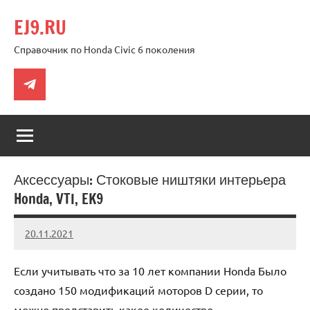
Перейти
EJ9.RU
к
содержимому
Справочник по Honda Civic 6 поколения
Telegram
Аксессуары: Стоковые ништяки интерьера
Honda, VTI, EK9
20.11.2021
Crew
Нет
комментариев
Если учитывать что за 10 лет компании Honda Было
создано 150 модификаций моторов D серии, то
можно представить какое количество