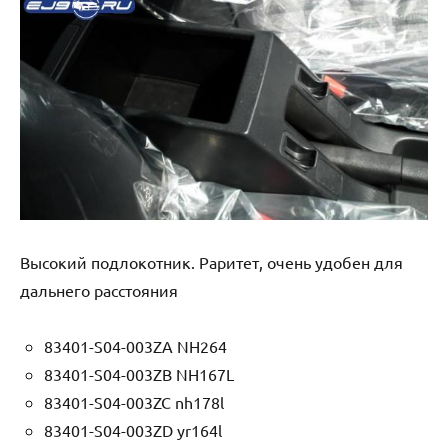
Высокий подлокотник. Раритет, очень удобен для
дальнего расстояния
83401-S04-003ZA NH264
83401-S04-003ZB NH167L
83401-S04-003ZC nh178l
83401-S04-003ZD yr164l