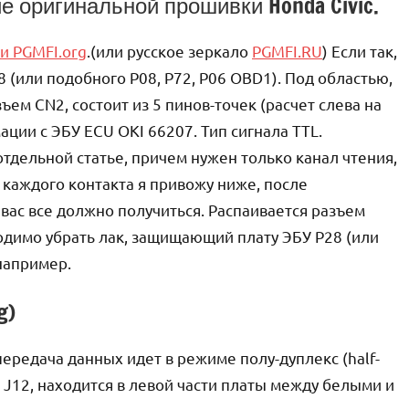
е оригинальной прошивки Honda Civic.
и PGMFI.org
.(или русское зеркало
PGMFI.RU
) Если так,
8 (или подобного P08, P72, P06 OBD1). Под областью,
ем CN2, состоит из 5 пинов-точек (расчет слева на
ции с ЭБУ ECU OKI 66207. Тип сигнала TTL.
тдельной статье, причем нужен только канал чтения,
 каждого контакта я привожу ниже, после
вас все должно получиться. Распаивается разъем
ходимо убрать лак, защищающий плату ЭБУ P28 (или
 например.
g)
ередача данных идет в режиме полу-дуплекс (half-
ь J12, находится в левой части платы между белыми и