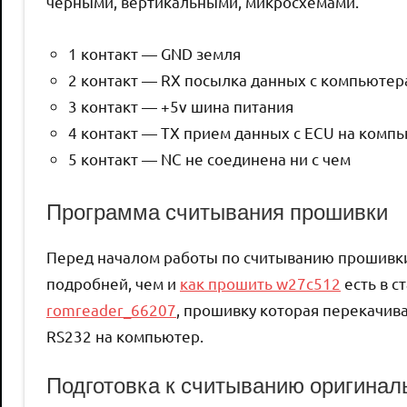
черными, вертикальными, микросхемами.
1 контакт — GND земля
2 контакт — RX посылка данных с компьютер
3 контакт — +5v шина питания
4 контакт — TX прием данных с ECU на комп
5 контакт — NC не соединена ни с чем
Программа считывания прошивки
Перед началом работы по считыванию прошивк
подробней, чем и
как прошить w27c512
есть в с
romreader_66207
, прошивку которая перекачив
RS232 на компьютер.
Подготовка к считыванию оригиналь