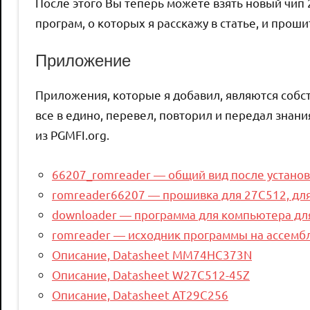
После этого Вы теперь можете взять новый чи
програм, о которых я расскажу в статье, и про
Приложение
Приложения, которые я добавил, являются соб
все в едино, перевел, повторил и передал знани
из PGMFI.org.
66207_romreader — общий вид после устано
romreader66207 — прошивка для 27C512, дл
downloader — программа для компьютера дл
romreader — исходник программы на ассемб
Описание, Datasheet MM74HC373N
Описание, Datasheet W27C512-45Z
Описание, Datasheet AT29C256