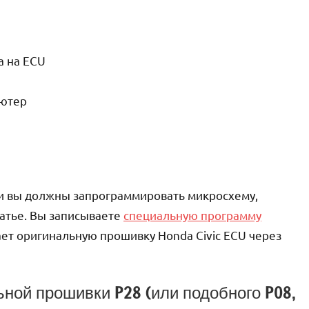
а на ECU
ьютер
и вы должны запрограммировать микросхему,
татье. Вы записываете
специальную программу
ает оригинальную прошивку Honda Civic ECU через
ной прошивки P28 (или подобного P08,