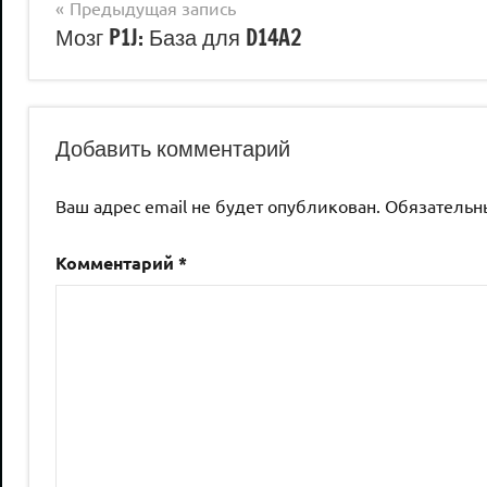
Навигация
Предыдущая запись
Мозг P1J: База для D14A2
по
записям
Добавить комментарий
Ваш адрес email не будет опубликован.
Обязательн
Комментарий
*