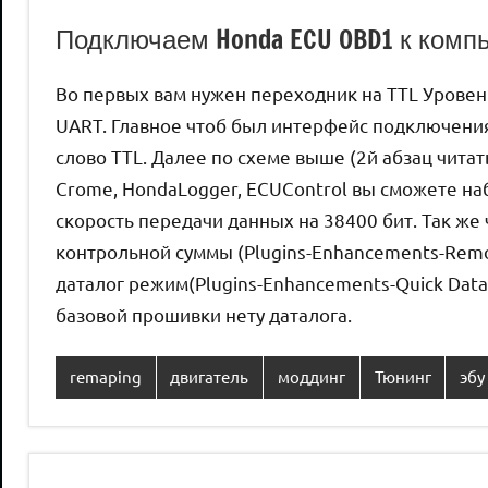
Подключаем Honda ECU OBD1 к компь
Во первых вам нужен переходник на TTL Уровень
UART. Главное чтоб был интерфейс подключения
слово TTL. Далее по схеме выше (2й абзац чита
Crome, HondaLogger, ECUControl вы сможете на
скорость передачи данных на 38400 бит. Так же
контрольной суммы (Plugins-Enhancements-Rem
даталог режим(Plugins-Enhancements-Quick Data
базовой прошивки нету даталога.
remaping
двигатель
моддинг
Тюнинг
эбу