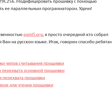
п 29C256. Модифицировать прошивку с помощью
шить ее параллельным программатором. Удачи!
ственностью
pgmfi.org
, я просто очередной кто собрал
я Вам на русском языке. Итак, говорим спасибо ребята
вки чипов считывания прошивки
я перехвата основной прошивки
я перехвата прошивки
лере для чтения прошивки