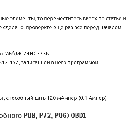
ые элементы, то переместитесь вверх по статье и
е сделано, проверьте еще раз все перед началом
ьзую MM\MC74HC373N
12-45Z, записанной в него программой
ьт, способный дать 120 мАмпер (0.1 Ампер)
бного P08, P72, P06) OBD1