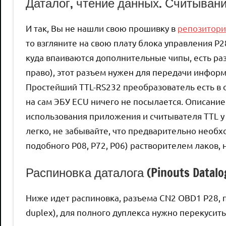
Даталог, чтение данных. Считывани
И так, Вы не нашли свою прошивку в
репозитори
то взгляните на свою плату блока управления P2
куда впаиваются дополнительные чипы, есть разъ
право), этот разъем нужен для передачи информа
Простейший TTL-RS232 преобразователь есть в о
на сам ЭБУ ECU ничего не посылается. Описание
использования приложения и считывателя TTL у 
легко, не забывайте, что предварительно необ
подобного P08, P72, P06) растворителем лаков,
Распиновка даталога (Pinouts Datalo
Ниже идет распиновка, разъема CN2 OBD1 P28, п
duplex), для полного дуплекса нужно перекусит