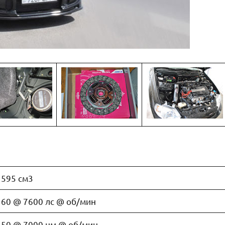
1595 см3
160 @ 7600 лс @ об/мин
150 @ 7000 нм @ об/мин