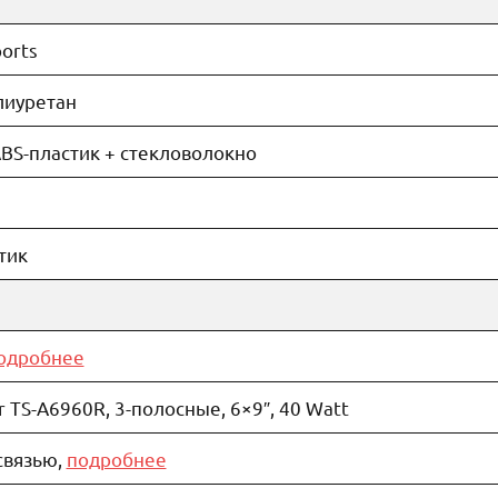
orts
олиуретан
 ABS-пластик + стекловолокно
стик
одробнее
 TS-A6960R, 3-полосные, 6×9″, 40 Watt
 связью,
подробнее