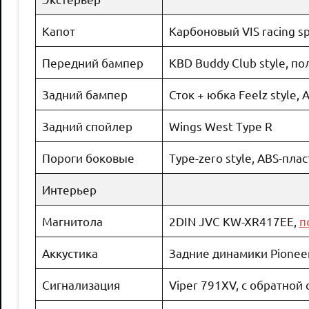
Капот
Карбоновый VIS racing sp
Передний бампер
KBD Buddy Club style, п
Задний бампер
Сток + юбка Feelz style,
Задний спойлер
Wings West Type R
Пороги боковые
Type-zero style, ABS-пла
Интерьер
Магнитола
2DIN JVC KW-XR417EE,
п
Аккустика
Задние динамики Pioneer
Сигнализация
Viper 791XV, с обратной