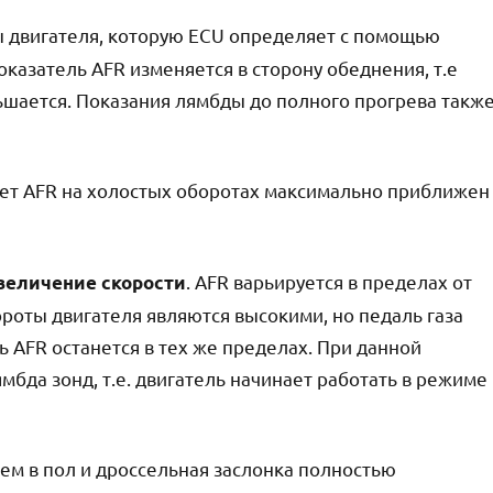
ы двигателя, которую ECU определяет с помощью
азатель AFR изменяется в сторону обеднения, т.е
ьшается. Показания лямбды до полного прогрева такж
грет AFR на холостых оборотах максимально приближен
. AFR варьируется в пределах от
величение скорости
обороты двигателя являются высокими, но педаль газа
 AFR останется в тех же пределах. При данной
мбда зонд, т.е. двигатель начинает работать в режиме
раем в пол и дроссельная заслонка полностью