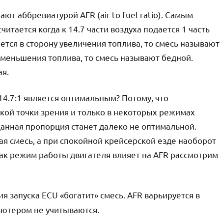
т аббревиатурой AFR (air to fuel ratio). Самым
тается когда к 14.7 части воздуха подается 1 часть
яется в сторону увеличения топлива, то смесь называют
уменьшения топлива, то смесь называют бедной.
ая.
14.7:1 является оптимальным? Потому, что
кой точки зрения и только в некоторых режимах
данная пропорция станет далеко не оптимальной.
ая смесь, а при спокойной крейсерской езде наоборот
как режим работы двигателя влияет на AFR рассмотрим
я запуска ECU «богатит» смесь. AFR варьируется в
ьютером не учитываются.