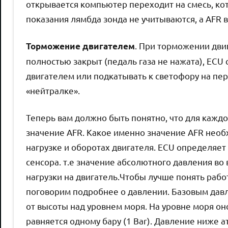
открывается компьютер переходит на смесь, ко
показания лямбда зонда не учитываются, а AFR вар
. При торможении дви
Торможение двигателем
полностью закрыт (педаль газа не нажата), ECU
двигателем или подкатывать к светофору на пер
«нейтралке».
Теперь вам должно быть понятно, что для кажд
значение AFR. Какое именно значение AFR необ
нагрузке и оборотах двигателя. ECU определяет
сенсора. т.е значение абсолютного давления во
нагрузки на двигатель.Чтобы лучше понять рабо
поговорим подробнее о давлении. Базовым давл
от высоты над уровнем моря. На уровне моря оно
равняется одному бару (1 Bar). Давление ниже