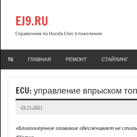
Перейти
к
EJ9.RU
содержимому
Справочник по Honda Civic 6 поколения
TG
ГЛАВНАЯ
РЕМОНТ
СТАЙЛИНГ
ECU: управление впрыском то
29.11.2021
Crew
Нет
комментариев
«Благополучное плавание обеспечивает не стольк
Кёртис